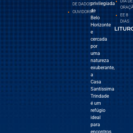
DIA DE
privilegiada
DE DADOS
ORAÇ
de
OUVIDORIA
EE 8
Belo
DIAS
Horizonte
LITUR
e
cercada
por
uma
natureza
exuberante,
a
Casa
Santíssima
Trindade
é um
refúgio
ideal
para
encontros