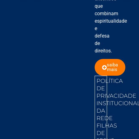
que
combinam
espiritualidade
e
defesa
de
direitos.
saiba
mais
POLÍTICA
DE
PRIVACIDADE
INSTITUCIONA
DA
REDE
FILHAS
DE