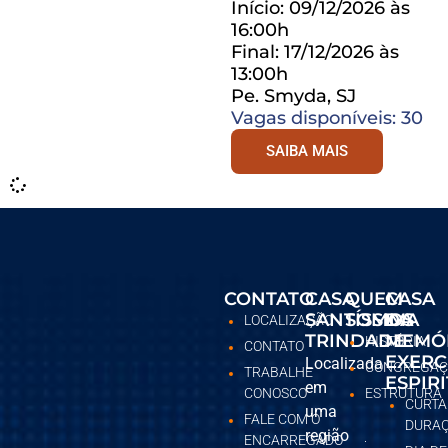
Início: 09/12/2026 às
16:00h
Final: 17/12/2026 às
13:00h
Pe. Smyda, SJ
Vagas disponíveis: 30
SAIBA MAIS
CONTATO
CASA
QUEM
CASA
SANTÍSSIMA
SOMOS
DA
LOCALIZAÇÃO
TRINDADE
MEMÓ
HISTÓRIA
CONTATO
EXERC
Localizada
CONGREGAÇ
TRABALHE
ESPIR
em
CONOSCO
ESTRUTURA
CURTA
uma
FALE COM O
DURA
região
ENCARREGADO