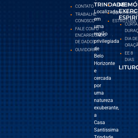
TRINDADE
MEMÓ
HISTÓRIA
CONTATO
EXERC
Localizada
CONGREGAÇ
TRABALHE
ESPIR
em
CONOSCO
ESTRUTURA
CURTA
uma
FALE COM O
DURA
região
ENCARREGADO
DIA DE
privilegiada
DE DADOS
ORAÇ
de
OUVIDORIA
EE 8
Belo
DIAS
Horizonte
LITUR
e
cercada
por
uma
natureza
exuberante,
a
Casa
Santíssima
Trindade