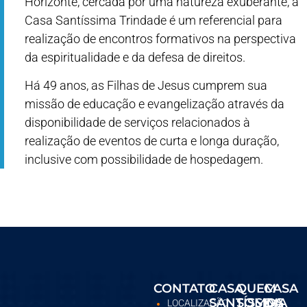
Horizonte, cercada por uma natureza exuberante, a
Casa Santíssima Trindade é um referencial para
realização de encontros formativos na perspectiva
da espiritualidade e da defesa de direitos.
Há 49 anos, as Filhas de Jesus cumprem sua
missão de educação e evangelização através da
disponibilidade de serviços relacionados à
realização de eventos de curta e longa duração,
inclusive com possibilidade de hospedagem.
CONTATO
CASA
QUEM
CASA
SANTÍSSIMA
SOMOS
DA
LOCALIZAÇÃO