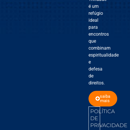
é um
refúgio
ideal
para
encontros
que
combinam
espiritualidade
e
defesa
de
direitos.
saiba
mais
POLÍTICA
DE
PRIVACIDADE